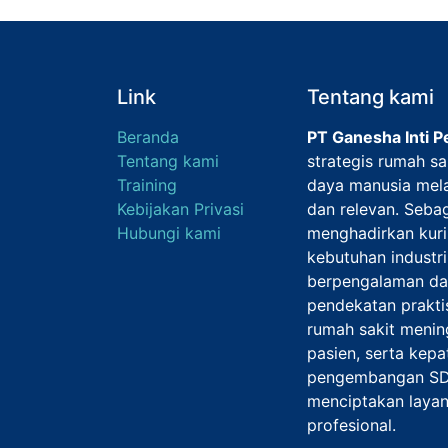
Link
Tentang kami
Beranda
PT Ganesha Inti P
Tentang kami
strategis rumah s
Training
daya manusia mela
Kebijakan Privasi
dan relevan. Sebag
Hubungi kami
menghadirkan kuri
kebutuhan industri
berpengalaman da
pendekatan prakti
rumah sakit menin
pasien, serta kepa
pengembangan SD
menciptakan layan
profesional.