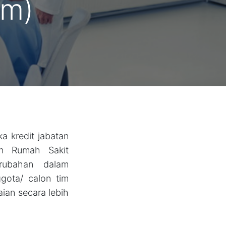
am)
a kredit jabatan
an Rumah Sakit
rubahan dalam
ota/ calon tim
aian secara lebih