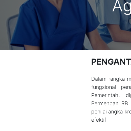
Ag
PENGANT
Dalam rangka me
fungsional pe
Pemerintah, 
Permenpan RB 
penilai angka kr
efektif