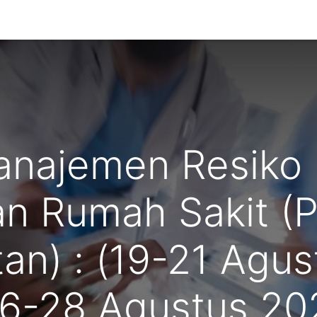
g Kami
anajemen Resiko F
n Rumah Sakit (P
an) : (19-21 Agu
26-28 Agustus 20