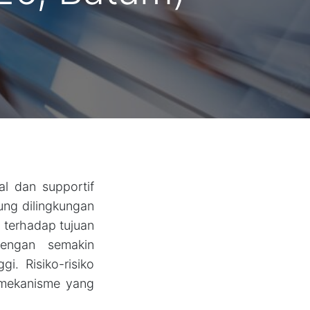
l dan supportif
jung dilingkungan
h terhadap tujuan
dengan semakin
i. Risiko-risiko
u mekanisme yang