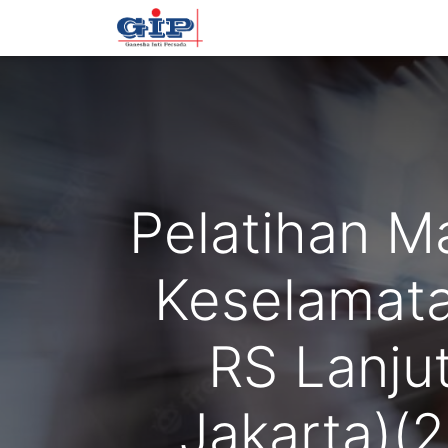
Beranda
Training
Tentan
Pelatihan M
Keselamata
RS Lanjut
Jakarta)(