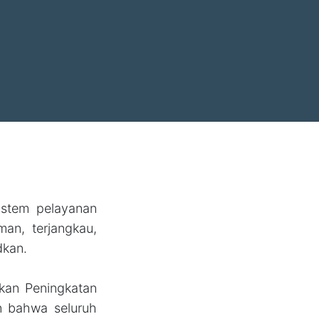
istem pelayanan
an, terjangkau,
dkan.
kan Peningkatan
n bahwa seluruh