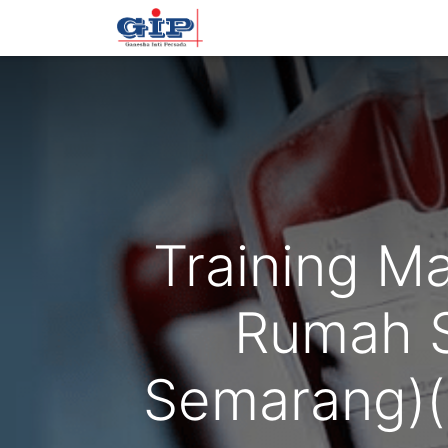
Beranda
Training
Tentan
Training 
Rumah S
Semarang)(